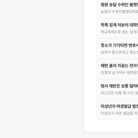
법원 송달 수취인 불
송달이 수취인불명상태로
학폭 징계 처분이 대학
학교폭력으로 받는 징계가
항소가 기각되면 변호사
상대가 항소만하고 항소장
재판 출석 자료는 전
검찰에 넘겨져서 재판받
형사 재판은 보통 얼마
피고인은 보통 몇 시간 
미성년자 여권발급 법
미성년자 여권 발급을 하