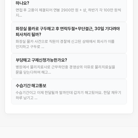
하나요?
면접 후 고용이 체결되어 연봉 2900만 원 + 상, 하반기 각 100만 원씩
지…
화장실 몰카로 구두해고 후 연락두절+무단결근, 30일 기다려야
퇴사처리 될까?
화장실 몰카 사건으로 직원이 경찰에 신고된 상태에서 회사가 이를
인지하고 구두로 …
부당해고 구제신청가능한가요?
병원에서 물리치료사로 근무하던중 경영상의 이유로 물리치료실을
묻을 닫는다하여 해고…
수습기간 해고통보
수습기간이고 이제 한달될까 말까인데 갑자기 해고됬어요. 한달 채우기
하루 남기고 …