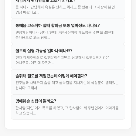
게임에서 뭐라한걸로 고소가 되나요?
롤 하다가 답답해서 욕설은 안하고 뭐라고 좀 했는데 그 사람이 본인
영상 따놨다고…
통매음 고소취하 할때 합의금 보통 얼마정도 내나요?
랜덤채팅하다가 상대방한테 야한사진이랑 패드립을 몇번 보냈는데
통매음으로 고소 당했…
절도죄 실형 가능성 얼마나 되나요?
현재 강제추행죄로 집행유예선고받고 상고해서 집행유예기간은
아니구요. 예전에 자전거…
술취해 절도를 저질렀는데 어떻게 해야할까?
친구들과 새벽까지 술을 먹고 골목길을 지나가는데 식당문이 열려있는
겁니다. 그래서…
명예훼손 성립이 될까요?
한사람(지인)에게 폭로를 하였고, 그 한사람이 제 주변인에게 이야기를
하고 있습니…