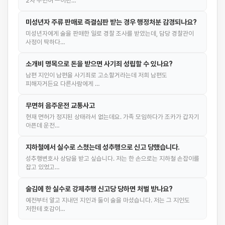
2차 무면허 ㅡ이번…
미성년자 주류 판매로 즉결심판 받는 경우 행정처분 감경되나요?
미성년자에게 술을 판매한 일로 경찰 조사를 받았는데, 담당 경찰관이
사정이 딱하다…
소개비 명목으로 돈을 받으면 사기죄 성립할 수 있나요?
남편 지인이 남편을 사기죄로 고소할거라는데 저희 남편도
피해자거든요 다른사람에게 …
무면허 음주운전 교통사고
현재 면허가 정지된 상태라서 없는데요. 가족 모임하다가 조카가 갑자기
아픈데 운전…
지하철에서 실수로 스쳤는데 성추행으로 신고 당했습니다.
성추행변호사 상담을 받고 싶습니다. 저는 한 손으로는 지하철 손잡이를
잡고 있었고…
술김에 한 실수로 강제추행 신고당 당하면 처벌 받나요?
예전부터 알고 지내던 지인과 둘이 술을 마셨습니다. 저는 그 지인도
저한테 호감이…