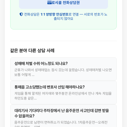
로시콜 전화상담권
전화상담은
1:1 양방향 안심번호
로 연결 — 서로의 번호가 노
출되지 않아요
같은 분야 다른 상담 사례
성매매 처벌 수위 어느정도 되나요?
군휴가 나와서 성매매업소 잠시 갔는데 걸렸습니다. 성매매처벌 나오면
보통 어떻게 …
통매음 고소당했는데 변호사 선임 해야하나요?
게임을 통해 알게된 여자애와 몇주동안 온라인상에서 만나 계속 게임을
하던도중 같은…
대리기사 기다리다 주차장에서 난 음주운전 사고인데 감면 받을
수 없을까요?
음주운전으로 남편이 면허취소가 되었습니다. 1차음주운전ㅡ오래전