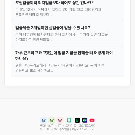
포괄임금제라 최저임금보다 적어도 상관 없나요?
주 6일 12시간 식당에서 일하고 있는데요 월급 290받아요
포괄임금제라 최저보다…
임금체불 2개월이면 실업급여 받을 수 있나요?
돈이 너무없어 퇴사한다고 하니 회사에서는 두차례 밀린 월급을
다지급하고 임금체불확…
하루 근무하고 해고됐는데 임금 지급을 안해줄 때 어떻게 해야
하나요?
일을 그만두라고해서 그만둔지 14일이지났는데요. 돈이 계속
안들어오네요. 사장하고…
변호사
노무사
세무사
로시컴
로시컴
스마트
로시컴
지식iN
지식iN
지식iN
법률정보
블로그
스토어
TV