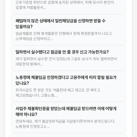
근로기준법 위반으로 검찰에 송치된 상태에서, 피해 당사자 본인이
검찰에 처벌불원서…
폐업하지 않은 상태에서 일반체당금을 신청하면 받을 수
있을까요?
임금체불로 인해 몇개월동안 진행해서 현재 확정판결까지 나오고
소액체당금 신청하려고…
일하면서 실수했다고 월급을 안 줄 경우 신고 가능한가요?
제가 일하면서 실수한 건이 있었는데 그걸로 상사가 게속 협박하면서
대표한테 말해서…
노동청에 체불임금 진정하겠다고 고용주에게 미리 알릴 필요가
있나요?
최저시급도 못 받은 것도 억울한데 해고 예고도 안 해주고
해고당했습니다. 고용노동…
사업주 체불확인증을 받았는데 체불임금 받으려면 이제 어떻게
해야 하나요?
안녕하세요. 제가 월급및퇴직금을 지급받지못하여서 문의드립니다.
노동청에 진정및고소…