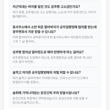
치근덕대는 여자를 밀친 것도 성추행 고소감인가요?
제가 폭행, 성추행으로 고소 당했어요. 노는데 자꾸 맘에 안드는 여자가
들러붙어서…
동사무소에서 소란 피운 할아버지가 공무집행방해 혐의를 받는데
광주변호사 자문 받을 수 있나요?
저희 할아버지가 광주분이신데 뭐 동사무소에서 처리할게 있었는데
그게 그 날 할아버…
성추행 합의금 얼마정도로 해야 현명하게 하는 걸까요?
성추행합의금 조정해야 하는데, 성추행합의금 보통 얼마로 하나요?
너무 많이 부르면…
술먹고 저지른 공무집행방해죄 처벌 피할 수 없나요?
제가 술먹고 길바닥에서 자버렸나봐요. 근데 누군가가 신고해서
경찰관이 저를 경찰서…
술취해 기억나지않는 준강간죄 무죄 받을수없나요?
준강간죄로 경찰에서 연락받았습니다. 준강간죄로 처벌 받을 수
있다는데 술먹고난 후…