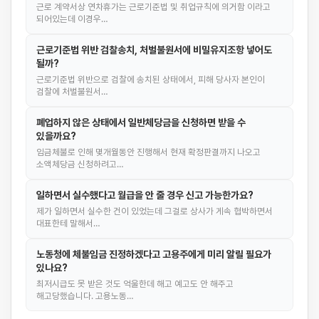
근로 계약서상 연차휴가는 근로기준법 및 취업규칙에 의거함 이라고
되어있는데 이경우…
근로기준법 위반 검찰송치, 처벌불원서에 비밀유지조항 넣어도
될까?
근로기준법 위반으로 검찰에 송치된 상태에서, 피해 당사자 본인이
검찰에 처벌불원서…
폐업하지 않은 상태에서 일반체당금을 신청하면 받을 수
있을까요?
임금체불로 인해 몇개월동안 진행해서 현재 확정판결까지 나오고
소액체당금 신청하려고…
일하면서 실수했다고 월급을 안 줄 경우 신고 가능한가요?
제가 일하면서 실수한 건이 있었는데 그걸로 상사가 게속 협박하면서
대표한테 말해서…
노동청에 체불임금 진정하겠다고 고용주에게 미리 알릴 필요가
있나요?
최저시급도 못 받은 것도 억울한데 해고 예고도 안 해주고
해고당했습니다. 고용노동…