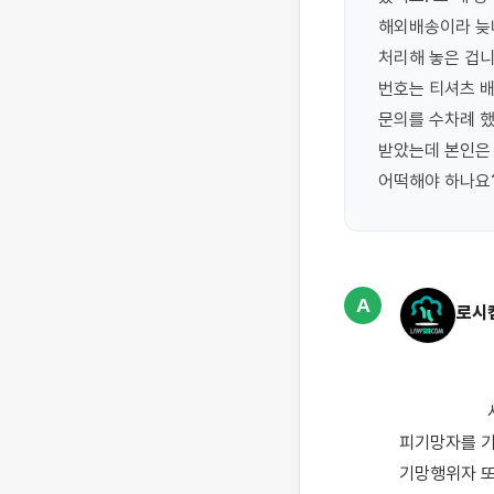
해외배송이라 늦나
처리해 놓은 겁니
번호는 티셔츠 배
문의를 수차례 했
받았는데 본인은 
어떡해야 하나요
A
로시
                    사기죄는 사기죄가 성립할 수 있는 행위의 고의와 불법영득의사를 가진 기망행위자가 
피기망자를 기
기망행위자 또