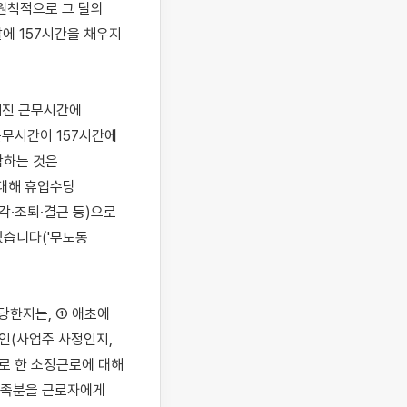
원칙적으로 그 달의 
에 157시간을 채우지 
진 근무시간에 
무시간이 157시간에 
하는 것은 
 대해 휴업수당
·조퇴·결근 등)으로 
습니다('무노동 
당한지는, ① 애초에 
인(사업주 사정인지, 
로 한 소정근로에 대해 
족분을 근로자에게 