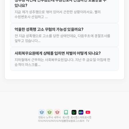
성추행 사건에 연루됐는데 수원변호사 선임하면 도움받을 수
있나요?
지금 제가 성추행으로 엮어 있어서 곤란한 상황이라서요. 빨리
수원변호사 선임하고 …
억울한 성폭행 고소 무혐의 가능성 있을까요?
전 지금 성폭행으로 고소를 당한 상태인데요, 다음주초에 경찰조사를
앞두고 있습니다…
사회복무요원에게 상해를 입히면 처벌이 어떻게 되나요?
지하철에서 근무하는 사회복무요원입니다. 지난 주 금요일 아침에 한
승객이 마스크를…
변호사
노무사
세무사
로시컴
로시컴
스마트
로시컴
지식iN
지식iN
지식iN
법률정보
블로그
스토어
TV