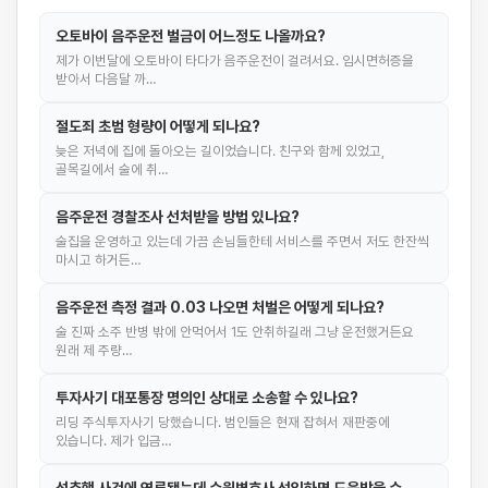
오토바이 음주운전 벌금이 어느정도 나올까요?
제가 이번달에 오토바이 타다가 음주운전이 걸려서요. 임시면허증을
받아서 다음달 까…
절도죄 초범 형량이 어떻게 되나요?
늦은 저녁에 집에 돌아오는 길이었습니다. 친구와 함께 있었고,
골목길에서 술에 취…
음주운전 경찰조사 선처받을 방법 있나요?
술집을 운영하고 있는데 가끔 손님들한테 서비스를 주면서 저도 한잔씩
마시고 하거든…
음주운전 측정 결과 0.03 나오면 처벌은 어떻게 되나요?
술 진짜 소주 반병 밖에 안먹어서 1도 안취하길래 그냥 운전했거든요
원래 제 주량…
투자사기 대포통장 명의인 상대로 소송할 수 있나요?
리딩 주식투자사기 당했습니다. 범인들은 현재 잡혀서 재판중에
있습니다. 제가 입금…