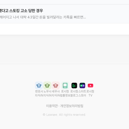
다고 스토킹 고소 당한 경우
헤어지고 나서 대략 43일간 돈을 빌려달라는 카톡을 빠르면…
변호사
노무사
세무사
로시컴
로시컴
스마트
로시컴
지식iN
지식iN
지식iN
법률정보
블로그
스토어
TV
이용약관
·
개인정보처리방침
© Lawsee. All rights reserved.