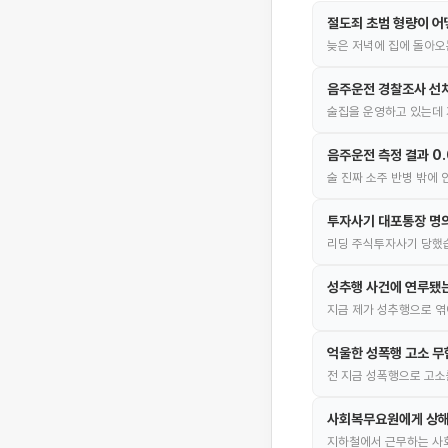
절도죄 초범 형량이 어
늦은 저녁에 집에 돌아오
음주운전 경찰조사 선
술집을 운영하고 있는데 
음주운전 측정 결과 0
술 진짜 소주 반병 밖에
투자사기 대포통장 명의
리딩 주식투자사기 당했습
성추행 사건에 연루됐
지금 제가 성추행으로 엮
억울한 성폭행 고소 무
전 지금 성폭행으로 고소
사회복무요원에게 상해
지하철에서 근무하는 사회