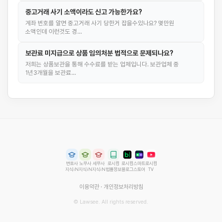
중고거래 사기 소액이라도 신고 가능한가요?
계좌 번호를 알면 중고거래 사기 당한거 잡을수있나요? 몇만원
소액인데 이런것도 경…
보관료 미지급으로 상품 임의처분 법적으로 문제되나요?
저희는 상품보관을 통해 수수료를 받는 업체입니다. 보관업체 중
1년3개월을 보관료…
변호사
노무사
세무사
로시컴
로시컴
스마트
로시컴
지식iN
지식iN
지식iN
법률정보
블로그
스토어
TV
이용약관
·
개인정보처리방침
© Lawsee. All rights reserved.