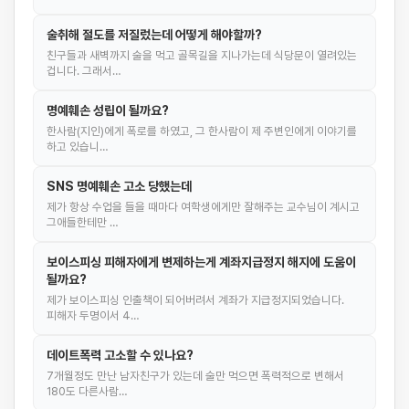
술취해 절도를 저질렀는데 어떻게 해야할까?
친구들과 새벽까지 술을 먹고 골목길을 지나가는데 식당문이 열려있는
겁니다. 그래서…
명예훼손 성립이 될까요?
한사람(지인)에게 폭로를 하였고, 그 한사람이 제 주변인에게 이야기를
하고 있습니…
SNS 명예훼손 고소 당했는데
제가 항상 수업을 들을 때마다 여학생에게만 잘해주는 교수님이 계시고
그애들한테만 …
보이스피싱 피해자에게 변제하는게 계좌지급정지 해지에 도움이
될까요?
제가 보이스피싱 인출책이 되어버려서 계좌가 지급정지되었습니다.
피해자 두명이서 4…
데이트폭력 고소할 수 있나요?
7개월정도 만난 남자친구가 있는데 술만 먹으면 폭력적으로 변해서
180도 다른사람…