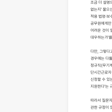
조금 더 설명
없는지' 물으
적용 법령·보
공무원에게만 
어려운 것이 
대우하는가'를
다만, 그렇다
경우에는 다툴 
정규직(무기계
단시간근로자 
신청할 수 있
지원한다'는 
따라서 질문자
관한 규정이 