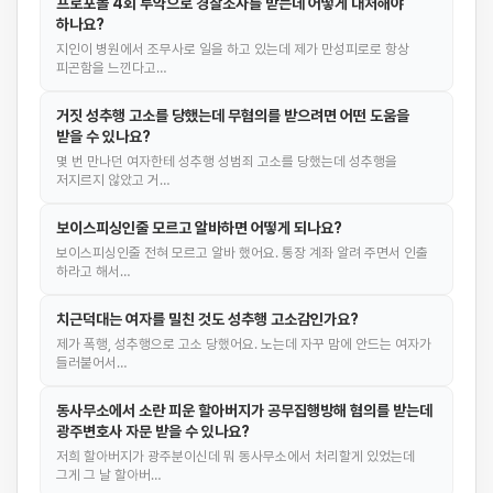
프로포폴 4회 투약으로 경찰조사를 받는데 어떻게 대처해야
하나요?
지인이 병원에서 조무사로 일을 하고 있는데 제가 만성피로로 항상
피곤함을 느낀다고…
거짓 성추행 고소를 당했는데 무혐의를 받으려면 어떤 도움을
받을 수 있나요?
몇 번 만나던 여자한테 성추행 성범죄 고소를 당했는데 성추행을
저지르지 않았고 거…
보이스피싱인줄 모르고 알바하면 어떻게 되나요?
보이스피싱인줄 전혀 모르고 알바 했어요. 통장 계좌 알려 주면서 인출
하라고 해서…
치근덕대는 여자를 밀친 것도 성추행 고소감인가요?
제가 폭행, 성추행으로 고소 당했어요. 노는데 자꾸 맘에 안드는 여자가
들러붙어서…
동사무소에서 소란 피운 할아버지가 공무집행방해 혐의를 받는데
광주변호사 자문 받을 수 있나요?
저희 할아버지가 광주분이신데 뭐 동사무소에서 처리할게 있었는데
그게 그 날 할아버…