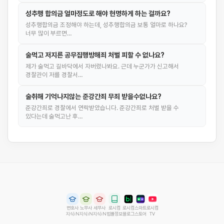
성추행 합의금 얼마정도로 해야 현명하게 하는 걸까요?
성추행합의금 조정해야 하는데, 성추행합의금 보통 얼마로 하나요?
너무 많이 부르면…
술먹고 저지른 공무집행방해죄 처벌 피할 수 없나요?
제가 술먹고 길바닥에서 자버렸나봐요. 근데 누군가가 신고해서
경찰관이 저를 경찰서…
술취해 기억나지않는 준강간죄 무죄 받을수없나요?
준강간죄로 경찰에서 연락받았습니다. 준강간죄로 처벌 받을 수
있다는데 술먹고난 후…
변호사
노무사
세무사
로시컴
로시컴
스마트
로시컴
지식iN
지식iN
지식iN
법률정보
블로그
스토어
TV