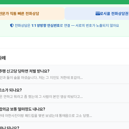
전문가 직통 빠른 전화상담
로시콜 전화상담권
전화상담은
1:1 양방향 안심번호
로 연결 — 서로의 번호가 노출되지 않아요
사례
추행 신고당 당하면 처벌 받나요?
인과 둘이 술을 마셨습니다. 저는 그 지인도 저한테 호감이…
고소가 되나요?
은 안하고 뭐라고 좀 했는데 그 사람이 본인 영상 따놨다고…
합의금 보통 얼마정도 내나요?
테 야한사진이랑 패드립을 몇번 보냈는데 통매음으로 고소 당했…
마나 되나요?