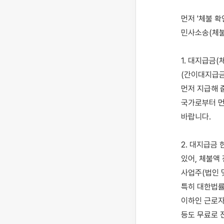
먼저 '체불 
민사소송(체불
1. 대지급금
(간이대지급금
먼저 지급해 
국가로부터 먼
바랍니다.

2. 대지급금
있어, 체불액
사업주(법인 
특히 대한법률
이하인 근로자
등도 무료로 