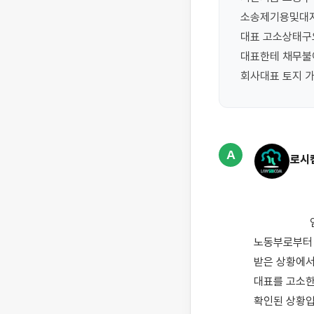
소송제기용및대지
대표 고소상태구요
대표한테 채무불
회사대표 토지 
A
로시
                    임금(월급) 및 퇴직금을 지급받지 못하여 노동청에 진정·고소를 제기하였고, 몇 달 뒤 
노동부로부터 
받은 상황에서
대표를 고소한
확인된 상황입