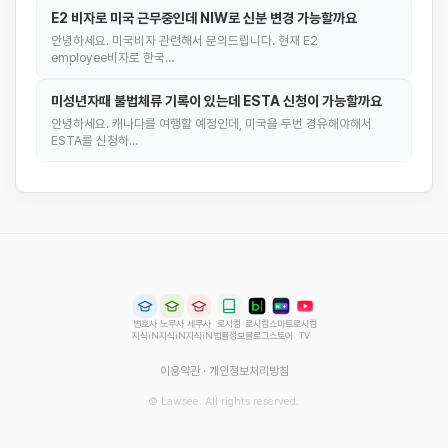
E2 비자로 미국 근무중인데 NIW로 신분 변경 가능할까요
안녕하세요. 미국비자 관련해서 문의드립니다. 현재 E2
employee비자로 한국…
미성년자때 불법체류 기록이 있는데 ESTA 신청이 가능할까요
안녕하세요. 캐나다를 여행할 예정인데, 미국을 두번 경유해야해서
ESTA를 신청하…
변호사
노무사
세무사
로시컴
로시컴
스마트
로시컴
지식iN
지식iN
지식iN
법률정보
블로그
스토어
TV
이용약관
·
개인정보처리방침
© Lawsee. All rights reserved.