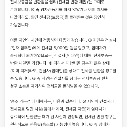
전세보증금을 반환받을 권리(전세금 반환 채권)'는 그대로 
존재합니다. ④ 즉 임차권등기를 하지 않았거나 이미 이사를 
나갔더라도, 맡긴 전세금(보증금)을 돌려받는 것은 당연히 
가능합니다.

이를 지인의 사안에 적용하면 다음과 같습니다. ① 지인은 건설사
(현재 집주인)에게 전세금 5,000만 원을 맡겼고, 임대차가 
종료되어 퇴거하였으므로, 건설사(임대인)에 대해 '전세보증금 
반환 채권'을 가집니다. ② 따라서 대항력을 갖추지 않은 상태
(이미 퇴거)라도, 건설사(임대인)를 상대로 전세금 반환을 청구할 
수 있습니다. ③ 즉 지인은 건설사를 상대로 전세보증금 반환 
청구 소송을 제기하여 전세금을 돌려받을 수 있습니다.

'승소 가능성'에 대해서는, 다음과 같습니다. ① 지인이 건설사에 
전세금을 맡긴 사실(임대차 계약, 전세금 지급)과 임대차가 
종료되어 반환받을 때가 된 사실이 인정되면, 전세금 반환 청구는 
원칙적으로 인용될(승소할) 가능성이 높습니다. ② 즉 임대차 