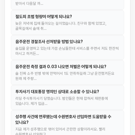
받아서 다음달 까…
절도죄 초범 형량이 어떻게 되나요?
늦은 저녁에 집에 돌아오는 길이었습니다. 친구와 함께 있었고,
골목길에서 술에 취…
음주운전 경찰조사 선처받을 방법 있나요?
술집을 운영하고 있는데 가끔 손님들한테 서비스를 주면서 저도 한잔씩
마시고 하거든…
음주운전 측정 결과 0.03 나오면 처벌은 어떻게 되나요?
술 진짜 소주 반병 밖에 안먹어서 1도 안취하길래 그냥 운전했거든요
원래 제 주량…
투자사기 대포통장 명의인 상대로 소송할 수 있나요?
리딩 주식투자사기 당했습니다. 범인들은 현재 잡혀서 재판중에
있습니다. 제가 입금…
성추행 사건에 연루됐는데 수원변호사 선임하면 도움받을 수
있나요?
지금 제가 성추행으로 엮어 있어서 곤란한 상황이라서요. 빨리
수원변호사 선임하고 …