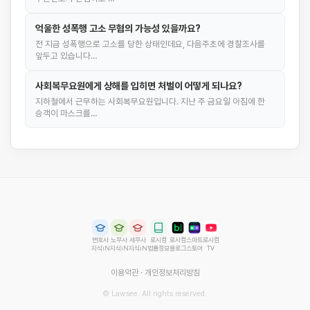
억울한 성폭행 고소 무혐의 가능성 있을까요?
전 지금 성폭행으로 고소를 당한 상태인데요, 다음주초에 경찰조사를
앞두고 있습니다…
사회복무요원에게 상해를 입히면 처벌이 어떻게 되나요?
지하철에서 근무하는 사회복무요원입니다. 지난 주 금요일 아침에 한
승객이 마스크를…
변호사
노무사
세무사
로시컴
로시컴
스마트
로시컴
지식iN
지식iN
지식iN
법률정보
블로그
스토어
TV
이용약관
·
개인정보처리방침
© Lawsee. All rights reserved.