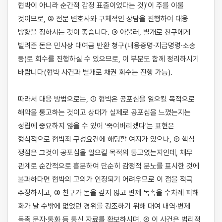
협박이 아니라 순간적 감정 표출이었다는 것)'이 주를 이룰 
것이므로, ② 전문 변호사와 구체적인 상담을 진행하여 대응 
방향을 정하시는 것이 좋습니다. ③ 아울러, 별개로 친구에게 
빌려준 돈은 민사상 대여금 반환 청구(내용증명·지급명령·소송 
등)로 회수를 진행하실 수 있으므로, 이 부분도 함께 정리하시기 
바랍니다(협박 사건과 별개로 채권 회수는 진행 가능).

따라서 대응 방법으로는, ① 협박은 공포심을 일으킬 목적으로 
해악을 통고하는 것이고 상대가 실제로 공포심을 느꼈는지는 
성립에 중요하지 않을 수 있어 '죽여버리겠다'는 표현은 
형식적으로 협박죄 구성요건에 해당할 여지가 있으나, ② 핵심 
쟁점은 그것이 공포심을 일으킬 목적의 통고였는지인데, 채무 
관계로 순간적으로 흥분하여 단순히 감정적 분노를 표시한 것에 
불과하다면 협박의 고의가 인정되기 어려우므로 이 점을 적극 
주장하시고, ③ 친구가 돈을 갚지 않고 변제 독촉을 수차례 피해 
화가 날 수밖에 없었던 경위를 강조하기 위해 대여 내역·변제 
독촉 문자·통화 등 통신 자료를 확보하시며, ④ 이 사건은 법리적 