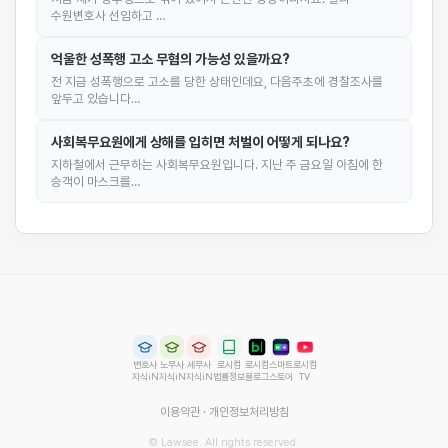
수원변호사 선임하고 …
억울한 성폭행 고소 무혐의 가능성 있을까요?
전 지금 성폭행으로 고소를 당한 상태인데요, 다음주초에 경찰조사를
앞두고 있습니다…
사회복무요원에게 상해를 입히면 처벌이 어떻게 되나요?
지하철에서 근무하는 사회복무요원입니다. 지난 주 금요일 아침에 한
승객이 마스크를…
변호사
노무사
세무사
로시컴
로시컴
스마트
로시컴
지식iN
지식iN
지식iN
법률정보
블로그
스토어
TV
이용약관
·
개인정보처리방침
© Lawsee. All rights reserved.