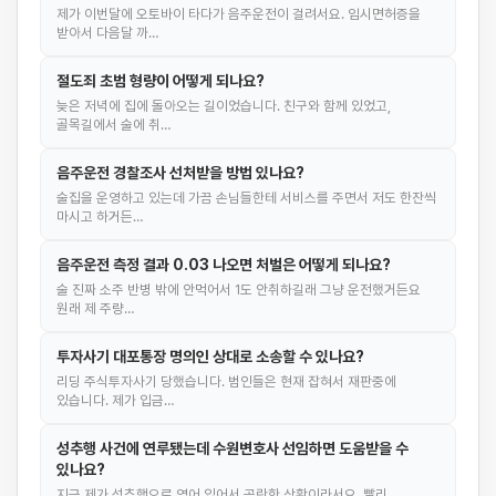
제가 이번달에 오토바이 타다가 음주운전이 걸려서요. 임시면허증을
받아서 다음달 까…
절도죄 초범 형량이 어떻게 되나요?
늦은 저녁에 집에 돌아오는 길이었습니다. 친구와 함께 있었고,
골목길에서 술에 취…
음주운전 경찰조사 선처받을 방법 있나요?
술집을 운영하고 있는데 가끔 손님들한테 서비스를 주면서 저도 한잔씩
마시고 하거든…
음주운전 측정 결과 0.03 나오면 처벌은 어떻게 되나요?
술 진짜 소주 반병 밖에 안먹어서 1도 안취하길래 그냥 운전했거든요
원래 제 주량…
투자사기 대포통장 명의인 상대로 소송할 수 있나요?
리딩 주식투자사기 당했습니다. 범인들은 현재 잡혀서 재판중에
있습니다. 제가 입금…
성추행 사건에 연루됐는데 수원변호사 선임하면 도움받을 수
있나요?
지금 제가 성추행으로 엮어 있어서 곤란한 상황이라서요. 빨리