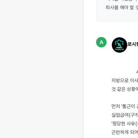
퇴사를 해야 할 
A
로시
                    4대보험 정규직으로 8년 근무하다가 육아휴직 중, 남편이 지방에 가서 장사를 한다고 하여 
지방으로 이사
것 같은 상황
먼저 '통근이
실업급여(구직급
'정당한 사유(
곤란하게 되어