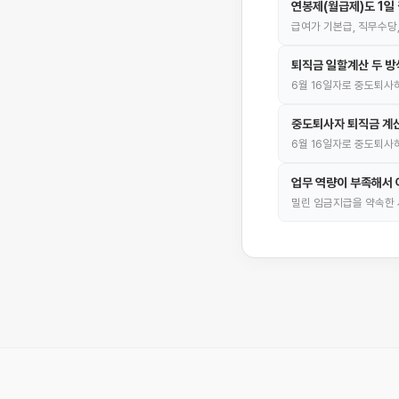
연봉제(월급제)도 1일
급여가 기본급, 직무수당
퇴직금 일할계산 두 방식
6월 16일자로 중도퇴사하
중도퇴사자 퇴직금 계산
6월 16일자로 중도퇴사
업무 역량이 부족해서 
밀린 임금지급을 약속한 