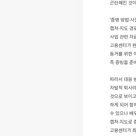
곤란해진 것이
'증명 방법·사
캡처·지도 경
사업 관련 자
고용센터가 판
동거를 위한 
즉 증빙을 준
따라서 대응 
자발적 퇴사라
것으로 보이고
하게 되어 함
수 있으나 배우
캡처·지도로 
고용센터가 최