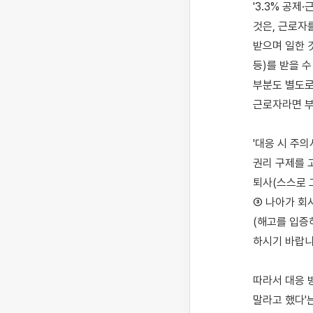
'3.3% 공제
것은, 근로자
받으며 일한 
등)를 받을 
부분도 별도로 
근로자라면 부
'대응 시 주
권리 구제를 
퇴사(스스로 
③ 나아가 회
(해고를 입증
하시기 바랍니다
따라서 대응 
말라고 했다'