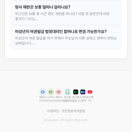
형사 재판은 보통 얼마나 걸리나요?
피고인은 보통 몇 시간 정도 재판을 하나요? 내일 첫 공판인데 바로
결과가 나오는…
미성년자 여권발급 법정대리인 할머니로 변경 가능한가요?
미성년자 여권 발급을 하기 위해서 부모님이 이혼 상태고 연락이 안되는
상태입니다.…
변호사
노무사
세무사
로시컴
로시컴
스마트
로시컴
지식iN
지식iN
지식iN
법률정보
블로그
스토어
TV
이용약관
·
개인정보처리방침
© Lawsee. All rights reserved.