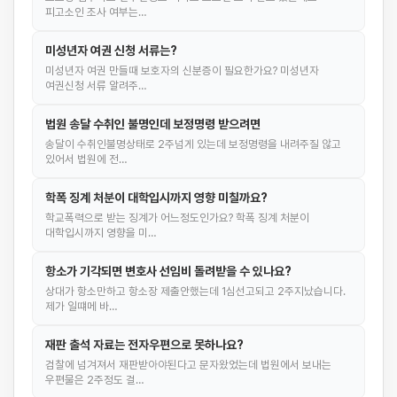
피고소인 조사 여부는…
미성년자 여권 신청 서류는?
미성년자 여권 만들때 보호자의 신분증이 필요한가요? 미성년자
여권신청 서류 알려주…
법원 송달 수취인 불명인데 보정명령 받으려면
송달이 수취인불명상태로 2주넘게 있는데 보정명령을 내려주질 않고
있어서 법원에 전…
학폭 징계 처분이 대학입시까지 영향 미칠까요?
학교폭력으로 받는 징계가 어느정도인가요? 학폭 징계 처분이
대학입시까지 영향을 미…
항소가 기각되면 변호사 선임비 돌려받을 수 있나요?
상대가 항소만하고 항소장 제출안했는데 1심선고되고 2주지났습니다.
제가 일떄메 바…
재판 출석 자료는 전자우편으로 못하나요?
검찰에 넘겨져서 재판받아야된다고 문자왔었는데 법원에서 보내는
우편물은 2주정도 걸…