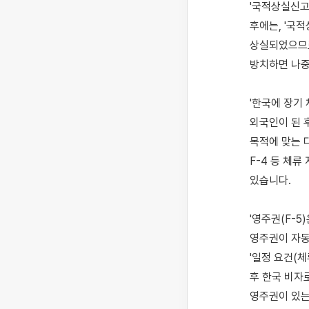
'국적상실신고
후에는, '국
상실되었으므로
방치하면 나중
'한국에 장기
외국인이 된 후
목적에 맞는 
F-4 등 체류
있습니다.

'영주권(F-
영주권이 자동으
'일정 요건(체
후 한국 비자로
영주권이 있는