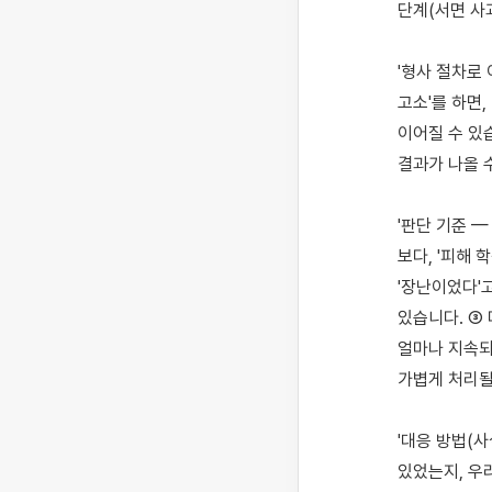
단계(서면 사
'형사 절차로 
고소'를 하면,
이어질 수 있
결과가 나올 수
'판단 기준 
보다, '피해
'장난이었다'
있습니다. ③
얼마나 지속되
가볍게 처리될 
'대응 방법(
있었는지, 우리