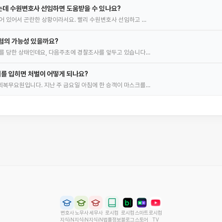
는데 수원변호사 선임하면 도움받을 수 있나요?
어 있어서 곤란한 상황이라서요. 빨리 수원변호사 선임하고 …
혐의 가능성 있을까요?
를 당한 상태인데요, 다음주초에 경찰조사를 앞두고 있습니다…
를 입히면 처벌이 어떻게 되나요?
복무요원입니다. 지난 주 금요일 아침에 한 승객이 마스크를…
변호사
노무사
세무사
로시컴
로시컴
스마트
로시컴
지식iN
지식iN
지식iN
법률정보
블로그
스토어
TV