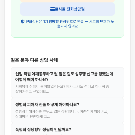
로시콜 전화상담권
전화상담은
1:1 양방향 안심번호
로 연결 — 서로의 번호가 노
출되지 않아요
같은 분야 다른 상담 사례
신입 직원 어깨동무하고 팔 잡은 걸로 성추행 신고를 당했는데
어떻게 해야 하나요?
저희팀에 신입이 들어왔었거든요? 제가 그래도 선배고 하니까 좀
잘챙겨주고 싶었어요…
성범죄 피해자 진술 어떻게 해야하나요?
성범죄피해자진술 앞두고 있는 상황입니다. 이런적이 처음이고,
상대방은 뻔뻔하게 그…
폭행죄 정당방위 성립이 안될까요?