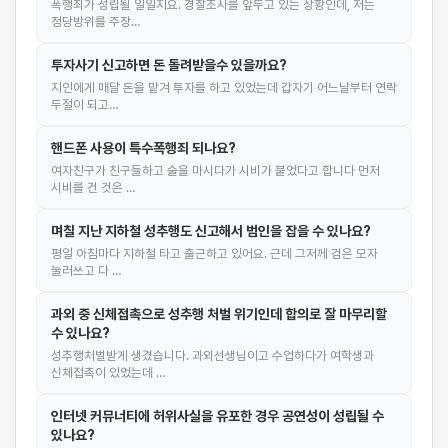
폭행죄가 성립될 일일지요. 경찰조사를 앞두고 있는 상황인데, 저는
정당방위를 주장…
투자사기 신고하면 돈 돌려받을수 있을까요?
지인에게 매달 돈을 맡겨 투자를 하고 있었는데 갑자기 어느날부터 연락
두절이 되고…
핸드폰 사용이 특수폭행죄 되나요?
여자친구가 친구들하고 술을 마시다가 시비가 붙었다고 합니다 먼저
시비를 건 것은 …
며칠 지난 지하철 성추행도 신고해서 범인을 잡을 수 있나요?
평일 아침마다 지하철 타고 출근하고 있어요. 근데 그저께 검은 모자
눌러쓰고 다 …
과외 중 신체접촉으로 성추행 처벌 위기인데 합의로 잘 마무리할
수 있나요?
성추행처벌받게 생겼습니다. 과외선생님이고 수업하다가 여학생과
신체접촉이 있었는데 …
인터넷 커뮤너티에 허위사실을 유포한 경우 공연성이 성립될 수
있나요?