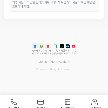
익명 사용이 가능한 인터넷 커뮤니티에서 누군가가 사실이 아닌 내용을
교묘하게 짜집…
변호사
노무사
세무사
로시컴
로시컴
스마트
로시컴
지식iN
지식iN
지식iN
법률정보
블로그
스토어
TV
이용약관
·
개인정보처리방침
© Lawsee. All rights reserved.