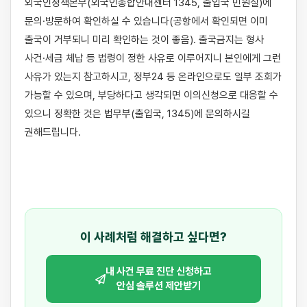
외국인정책본부(외국인종합안내센터 1345, 출입국 민원실)에 
문의·방문하여 확인하실 수 있습니다(공항에서 확인되면 이미 
출국이 거부되니 미리 확인하는 것이 좋음). 출국금지는 형사 
사건·세금 체납 등 법령이 정한 사유로 이루어지니 본인에게 그런 
사유가 있는지 참고하시고, 정부24 등 온라인으로도 일부 조회가 
가능할 수 있으며, 부당하다고 생각되면 이의신청으로 대응할 수 
있으니 정확한 것은 법무부(출입국, 1345)에 문의하시길 
권해드립니다.

이 사례처럼 해결하고 싶다면?
내 사건 무료 진단 신청하고
안심 솔루션 제안받기