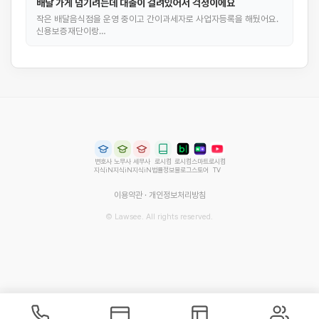
배달 가게 넘기려는데 대출이 걸려있어서 걱정이에요
작은 배달음식점을 운영 중이고 간이과세자로 사업자등록을 해뒀어요.
신용보증재단이랑…
변호사
노무사
세무사
로시컴
로시컴
스마트
로시컴
지식iN
지식iN
지식iN
법률정보
블로그
스토어
TV
이용약관
·
개인정보처리방침
© Lawsee. All rights reserved.