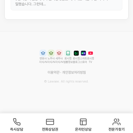
일했습니다. 그런데…
변호사
노무사
세무사
로시컴
로시컴
스마트
로시컴
지식iN
지식iN
지식iN
법률정보
블로그
스토어
TV
이용약관
·
개인정보처리방침
© Lawsee. All rights reserved.
즉시상담
전화상담권
온라인상담
전문가찾기