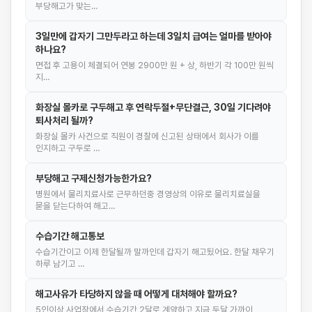
부당해고가 맞는…
3일만에 갑자기 그만두라고 하는데 3일치 급여는 얼마를 받아야
하나요?
면접 후 고용이 체결되어 연봉 2900만 원 + 상, 하반기 각 100만 원씩
지…
화장실 몰카로 구두해고 후 연락두절+무단결근, 30일 기다려야
퇴사처리 될까?
화장실 몰카 사건으로 직원이 경찰에 신고된 상태에서 회사가 이를
인지하고 구두로 …
부당해고 구제신청가능한가요?
병원에서 물리치료사로 근무하던중 경영상의 이유로 물리치료실을
묻을 닫는다하여 해고…
수습기간 해고통보
수습기간이고 이제 한달될까 말까인데 갑자기 해고됬어요. 한달 채우기
하루 남기고 …
해고사유가 타당하지 않을 때 어떻게 대처해야 할까요?
5인이상 사업장에서 수습기간 2달로 계약하고 지금 두달 가까이