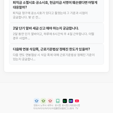
퇴직금 소멸시효·공소시효, 현금지급 서명이 훼손됐다면 어떻게
대응할까?
퇴직금 청구에 공소시효가 있다고 들었는데 그 기준과 시점이
궁금합니다. 몇 년 전…
2달 단기 알바 세금 신고 해야 하는지 궁금합니다.
2달 동안 단기 알바이고, 하루에 6시간씩 주 4일 근무합니다. 이럴
경우 사업주…
다음해 연봉 삭감폭, 근로기준법상 정해진 한도가 있을까?
다음 연도 연봉협상 시 삭감 폭에 대해 근로기준법상 정해진 기준이
있는지 궁금합니…
변호사
노무사
세무사
로시컴
로시컴
스마트
로시컴
지식iN
지식iN
지식iN
법률정보
블로그
스토어
TV