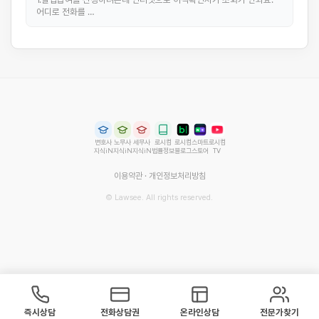
어디로 전화를 …
변호사
노무사
세무사
로시컴
로시컴
스마트
로시컴
지식iN
지식iN
지식iN
법률정보
블로그
스토어
TV
이용약관
·
개인정보처리방침
© Lawsee. All rights reserved.
즉시상담
전화상담권
온라인상담
전문가찾기