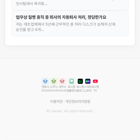
인사팀에서 육아휴…
업무상 질병 휴직 중 회사의 자동퇴사 처리, 정당한가요
저는 제조업체에서 5년째 근무하던 중 허리 디스크가 심해져 산재
승인을 받고 6개…
변호사
노무사
세무사
로시컴
로시컴
스마트
로시컴
지식iN
지식iN
지식iN
법률정보
블로그
스토어
TV
이용약관
·
개인정보처리방침
© Lawsee. All rights reserved.