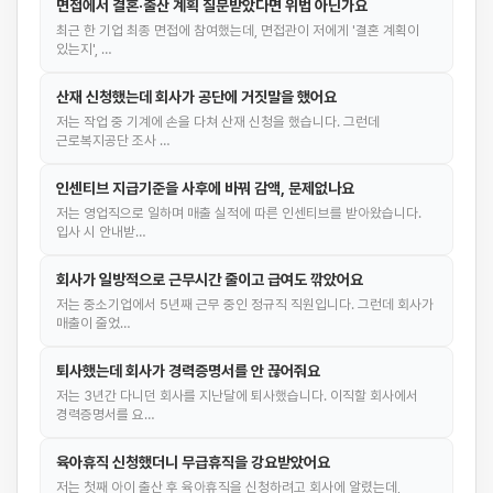
면접에서 결혼·출산 계획 질문받았다면 위법 아닌가요
최근 한 기업 최종 면접에 참여했는데, 면접관이 저에게 '결혼 계획이
있는지', …
산재 신청했는데 회사가 공단에 거짓말을 했어요
저는 작업 중 기계에 손을 다쳐 산재 신청을 했습니다. 그런데
근로복지공단 조사 …
인센티브 지급기준을 사후에 바꿔 감액, 문제없나요
저는 영업직으로 일하며 매출 실적에 따른 인센티브를 받아왔습니다.
입사 시 안내받…
회사가 일방적으로 근무시간 줄이고 급여도 깎았어요
저는 중소기업에서 5년째 근무 중인 정규직 직원입니다. 그런데 회사가
매출이 줄었…
퇴사했는데 회사가 경력증명서를 안 끊어줘요
저는 3년간 다니던 회사를 지난달에 퇴사했습니다. 이직할 회사에서
경력증명서를 요…
육아휴직 신청했더니 무급휴직을 강요받았어요
저는 첫째 아이 출산 후 육아휴직을 신청하려고 회사에 알렸는데,