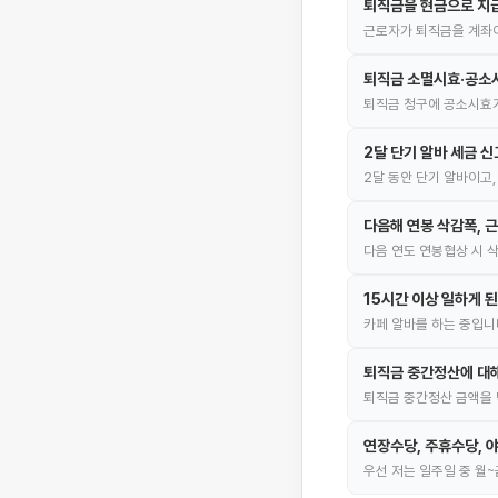
퇴직금을 현금으로 지급
근로자가 퇴직금을 계좌이
퇴직금 소멸시효·공소
퇴직금 청구에 공소시효가
2달 단기 알바 세금 
2달 동안 단기 알바이고,
다음해 연봉 삭감폭, 
다음 연도 연봉협상 시 
15시간 이상 일하게 
카페 알바를 하는 중입니
퇴직금 중간정산에 대
퇴직금 중간정산 금액을 딱
연장수당, 주휴수당, 야
우선 저는 일주일 중 월~금