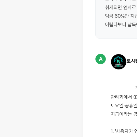
쉬게되면 연차로 
임금 60%만 지
어렵다보니 납득이
A
로시
                    주야간 2교대로 돌아가는 제조업 공장인데, 경제 불황으로 일이 없고 회사 사정이 안 좋아 
관리과에서 ①
토요일·공휴일
지급이라는 공
1. '사용자