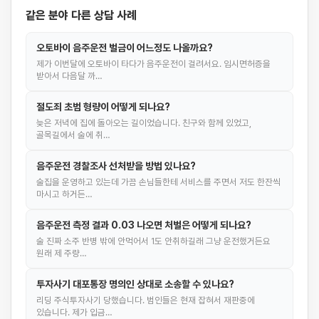
같은 분야 다른 상담 사례
오토바이 음주운전 벌금이 어느정도 나올까요?
제가 이번달에 오토바이 타다가 음주운전이 걸려서요. 임시면허증을
받아서 다음달 까…
절도죄 초범 형량이 어떻게 되나요?
늦은 저녁에 집에 돌아오는 길이었습니다. 친구와 함께 있었고,
골목길에서 술에 취…
음주운전 경찰조사 선처받을 방법 있나요?
술집을 운영하고 있는데 가끔 손님들한테 서비스를 주면서 저도 한잔씩
마시고 하거든…
음주운전 측정 결과 0.03 나오면 처벌은 어떻게 되나요?
술 진짜 소주 반병 밖에 안먹어서 1도 안취하길래 그냥 운전했거든요
원래 제 주량…
투자사기 대포통장 명의인 상대로 소송할 수 있나요?
리딩 주식투자사기 당했습니다. 범인들은 현재 잡혀서 재판중에
있습니다. 제가 입금…