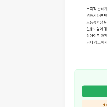
소극적 손해가
위해서라면 병
노동능력상실률
일용노임에 장
장애여도 마찬
되니 참고하시