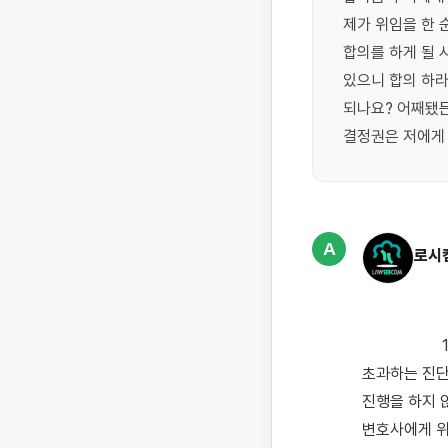
제가 위임을 한 
합의를 하게 될 
있으니 합의 하라
되나요? 어째됐든
결정권은 저에게
A
로시
                    1. 구체적인 사실 내용 및 귀하께서 받은 피해(전치 주수)를 알 수 없으나 통상 전치3주를 
초과하는 진단
진행을 하지 
변호사에게 위