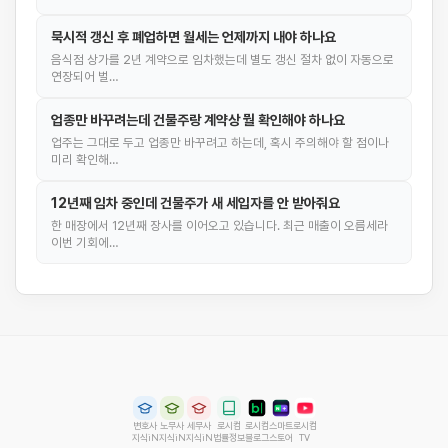
묵시적 갱신 후 폐업하면 월세는 언제까지 내야 하나요
음식점 상가를 2년 계약으로 임차했는데 별도 갱신 절차 없이 자동으로
연장되어 벌…
업종만 바꾸려는데 건물주랑 계약상 뭘 확인해야 하나요
업주는 그대로 두고 업종만 바꾸려고 하는데, 혹시 주의해야 할 점이나
미리 확인해…
12년째 임차 중인데 건물주가 새 세입자를 안 받아줘요
한 매장에서 12년째 장사를 이어오고 있습니다. 최근 매출이 오름세라
이번 기회에…
변호사
노무사
세무사
로시컴
로시컴
스마트
로시컴
지식iN
지식iN
지식iN
법률정보
블로그
스토어
TV