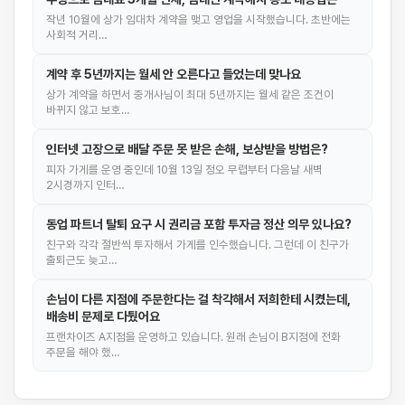
작년 10월에 상가 임대차 계약을 맺고 영업을 시작했습니다. 초반에는
사회적 거리…
계약 후 5년까지는 월세 안 오른다고 들었는데 맞나요
상가 계약을 하면서 중개사님이 최대 5년까지는 월세 같은 조건이
바뀌지 않고 보호…
인터넷 고장으로 배달 주문 못 받은 손해, 보상받을 방법은?
피자 가게를 운영 중인데 10월 13일 정오 무렵부터 다음날 새벽
2시경까지 인터…
동업 파트너 탈퇴 요구 시 권리금 포함 투자금 정산 의무 있나요?
친구와 각각 절반씩 투자해서 가게를 인수했습니다. 그런데 이 친구가
출퇴근도 늦고…
손님이 다른 지점에 주문한다는 걸 착각해서 저희한테 시켰는데,
배송비 문제로 다퉜어요
프랜차이즈 A지점을 운영하고 있습니다. 원래 손님이 B지점에 전화
주문을 해야 했…