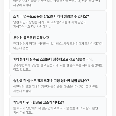
미성년자에게 술을 판매한 일로 경찰 조사를 받았는데, 담당 경찰관이
사정이 딱하다…
소개비 명목으로 돈을 받으면 사기죄 성립할 수 있나요?
남편 지인이 남편을 사기죄로 고소할거라는데 저희 남편도
피해자거든요 다른사람에게 …
무면허 음주운전 교통사고
현재 면허가 정지된 상태라서 없는데요. 가족 모임하다가 조카가 갑자기
아픈데 운전…
지하철에서 실수로 스쳤는데 성추행으로 신고 당했습니다.
성추행변호사 상담을 받고 싶습니다. 저는 한 손으로는 지하철 손잡이를
잡고 있었고…
술김에 한 실수로 강제추행 신고당 당하면 처벌 받나요?
예전부터 알고 지내던 지인과 둘이 술을 마셨습니다. 저는 그 지인도
저한테 호감이…
게임에서 뭐라한걸로 고소가 되나요?
롤 하다가 답답해서 욕설은 안하고 뭐라고 좀 했는데 그 사람이 본인
영상 따놨다고…