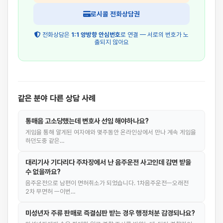
로시콜 전화상담권
전화상담은
1:1 양방향 안심번호
로 연결 — 서로의 번호가 노
출되지 않아요
같은 분야 다른 상담 사례
통매음 고소당했는데 변호사 선임 해야하나요?
게임을 통해 알게된 여자애와 몇주동안 온라인상에서 만나 계속 게임을
하던도중 같은…
대리기사 기다리다 주차장에서 난 음주운전 사고인데 감면 받을
수 없을까요?
음주운전으로 남편이 면허취소가 되었습니다. 1차음주운전ㅡ오래전
2차 무면허 ㅡ이번…
미성년자 주류 판매로 즉결심판 받는 경우 행정처분 감경되나요?