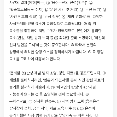
사건의 결과(양형)에는, ㉠ '음주운전의 전력(횟수)', ㉡ 
'혈중알코올농도 수치', ㉢ '운전 시간 및 거리', ㉣ '운전 동기', ㉤ 
'사건 전후의 상황', ㉥ '반성 정도', ㉦ '재범 위험성' 등, 다양한 
사실관계와 양형 요소가 종합적으로 고려됩니다. ② 즉 위 
요소들을 종합하여 처벌 수위가 정해지므로, 본인에게 유리한 
요소(반성, 재범 방지 노력 등)를 최대한 준비·소명하여, '최선의 
선처 방안을 모색'하는 것이 중요합니다. ③ 따라서 본인의 
상황에서 유리한 양형 요소를 정리하시기 바랍니다. ④ 즉 양형 
요소를 고려하여 대응해야 합니다.

'준비할 것(반성·재범 방지 소명, 양형 자료)'을 강조드립니다. ① 
재판을 준비하시려면, '변론과 의견서'를 통해 사건 관련 자료와 
증거를 철저하게 제출하여, ㉠ '피고인의 반성'과 ㉡ '재범 
가능성이 없다는 것'을 소명하는 것이 중요합니다. ② 
구체적으로, ㉠ 진지한 반성문, ㉡ 재범 방지 노력(음주운전 
방지장치 설치, 금주 서약, 치료·교육 이수 등), ㉢ 운전이 
불가피했던 사정(범행 동기), ㉣ 부양가족 등 딱한 사정, ㉤ 