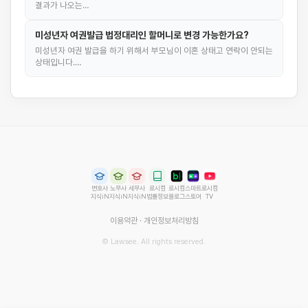
결과가 나오는…
미성년자 여권발급 법정대리인 할머니로 변경 가능한가요?
미성년자 여권 발급을 하기 위해서 부모님이 이혼 상태고 연락이 안되는
상태입니다.…
변호사
노무사
세무사
로시컴
로시컴
스마트
로시컴
지식iN
지식iN
지식iN
법률정보
블로그
스토어
TV
이용약관
·
개인정보처리방침
© Lawsee. All rights reserved.