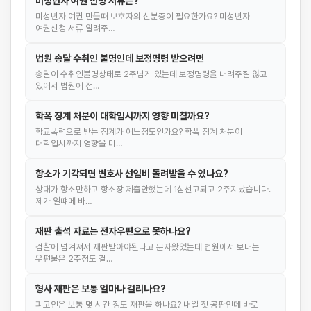
미성년자 여권 신청 서류는?
미성년자 여권 만들때 보호자의 신분증이 필요한가요? 미성년자
여권신청 서류 알려주…
법원 송달 수취인 불명인데 보정명령 받으려면
송달이 수취인불명상태로 2주넘게 있는데 보정명령을 내려주질 않고
있어서 법원에 전…
학폭 징계 처분이 대학입시까지 영향 미칠까요?
학교폭력으로 받는 징계가 어느정도인가요? 학폭 징계 처분이
대학입시까지 영향을 미…
항소가 기각되면 변호사 선임비 돌려받을 수 있나요?
상대가 항소만하고 항소장 제출안했는데 1심선고되고 2주지났습니다.
제가 일떄메 바…
재판 출석 자료는 전자우편으로 못하나요?
검찰에 넘겨져서 재판받아야된다고 문자왔었는데 법원에서 보내는
우편물은 2주정도 걸…
형사 재판은 보통 얼마나 걸리나요?
피고인은 보통 몇 시간 정도 재판을 하나요? 내일 첫 공판인데 바로