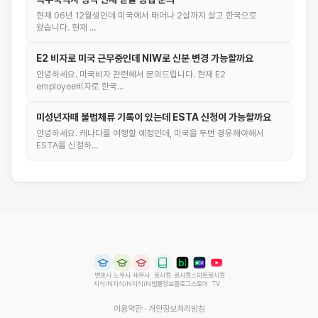
현재 06년 12월생인데 미국에서 태어나 2살까지 살고 한국으로
왔습니다. 현재 …
E2 비자로 미국 근무중인데 NIW로 신분 변경 가능할까요
안녕하세요. 미국비자 관련해서 문의드립니다. 현재 E2
employee비자로 한국…
미성년자때 불법체류 기록이 있는데 ESTA 신청이 가능할까요
안녕하세요. 캐나다를 여행할 예정인데, 미국을 두번 경유해야해서
ESTA를 신청하…
변호사
노무사
세무사
로시컴
로시컴
스마트
로시컴
지식iN
지식iN
지식iN
법률정보
블로그
스토어
TV
이용약관
·
개인정보처리방침