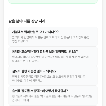
같은 분야 다른 상담 사례
게임에서 뭐라한걸로 고소가 되나요?
롤 하다가 답답해서 욕설은 안하고 뭐라고 좀 했는데 그 사람이 본인
영상 따놨다고…
통매음 고소취하 할때 합의금 보통 얼마정도 내나요?
랜덤채팅하다가 상대방한테 야한사진이랑 패드립을 몇번 보냈는데
통매음으로 고소 당했…
절도죄 실형 가능성 얼마나 되나요?
현재 강제추행죄로 집행유예선고받고 상고해서 집행유예기간은
아니구요. 예전에 자전거…
술취해 절도를 저질렀는데 어떻게 해야할까?
친구들과 새벽까지 술을 먹고 골목길을 지나가는데 식당문이 열려있는
겁니다. 그래서…