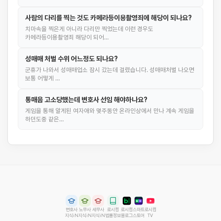
사람의 다리를 찍는 것도 카메라등이용촬영죄에 해당이 되나요?
치마속을 찍은게 아니라 다리만 찍었는데 이런 경우도
카메라등이용촬영죄 해당이 되어…
성매매 처벌 수위 어느정도 되나요?
군휴가 나와서 성매매업소 잠시 갔는데 걸렸습니다. 성매매처벌 나오면
보통 어떻게 …
통매음 고소당했는데 변호사 선임 해야하나요?
게임을 통해 알게된 여자애와 몇주동안 온라인상에서 만나 계속 게임을
하던도중 같은…
변호사
노무사
세무사
로시컴
로시컴
스마트
로시컴
지식iN
지식iN
지식iN
법률정보
블로그
스토어
TV