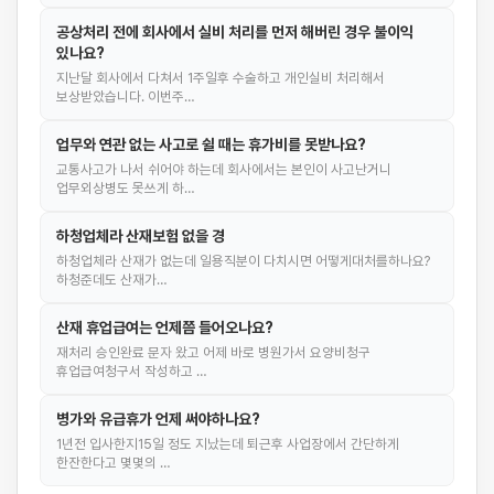
공상처리 전에 회사에서 실비 처리를 먼저 해버린 경우 불이익
있나요?
지난달 회사에서 다쳐서 1주일후 수술하고 개인실비 처리해서
보상받았습니다. 이번주…
업무와 연관 없는 사고로 쉴 때는 휴가비를 못받나요?
교통사고가 나서 쉬어야 하는데 회사에서는 본인이 사고난거니
업무외상병도 못쓰게 하…
하청업체라 산재보험 없을 경
하청업체라 산재가 없는데 일용직분이 다치시면 어떻게대처를하나요?
하청준데도 산재가…
산재 휴업급여는 언제쯤 들어오나요?
재처리 승인완료 문자 왔고 어제 바로 병원가서 요양비청구
휴업급여청구서 작성하고 …
병가와 유급휴가 언제 써야하나요?
1년전 입사한지15일 정도 지났는데 퇴근후 사업장에서 간단하게
한잔한다고 몇몇의 …