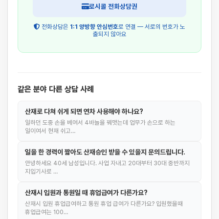
로시콜 전화상담권
전화상담은
1:1 양방향 안심번호
로 연결 — 서로의 번호가 노
출되지 않아요
같은 분야 다른 상담 사례
산재로 다쳐 쉬게 되면 연차 사용해야 하나요?
일하던 도중 손을 베여서 4바늘을 꿰맷는데 업무가 손으로 하는
일이여서 현재 쉬고…
일을 한 경력이 짧아도 산재승인 받을 수 있을지 문의드립니다.
안녕하세요 40세 남성입니다. 사업 자내고 20대부터 30대 중반까지
지입기사로 …
산재시 입원과 통원일 때 휴업급여가 다른가요?
산재시 입원 휴업급여하고 통원 휴업 급여가 다른가요? 입원했을때
휴업급여는 100…