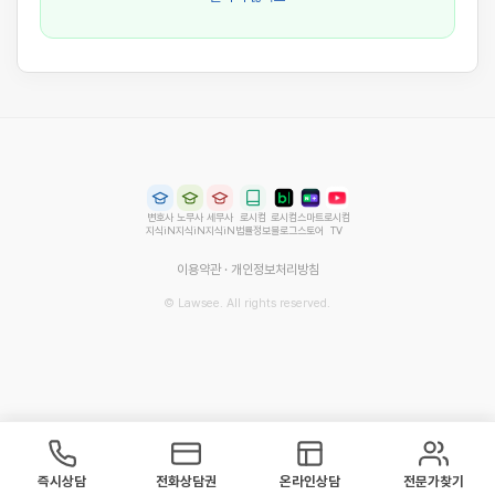
변호사
노무사
세무사
로시컴
로시컴
스마트
로시컴
지식iN
지식iN
지식iN
법률정보
블로그
스토어
TV
이용약관
·
개인정보처리방침
© Lawsee. All rights reserved.
즉시상담
전화상담권
온라인상담
전문가찾기