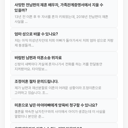
사망한 전남편의 재혼 배우자, 가족관계증명서에서 지울 수
있을까?
13년 전 이혼 후 두 자녀를 혼자 키워왔는데, 2018년 전남편이 재혼
사실을 …
엄마 성으로 바꿀 수 있나요?
저는 아직 미성년자인데 저희 아빠가 돌아가셔서 저희 엄마 성으로 저랑
제 동생들까…
바람핀 남편과 이혼소송 위자료
신랑이 새벽마다 거실에 혼자나가서 전화를 하는 거를 한달동안
지켜봤어요. 타이밍보…
조정이혼 절차 문의드립니다.
제가 남편과 재산분할로 이혼이 어려운 상황이라 조정이혼으로
고려하고 있습니다. 조…
미혼으로 낳은 아이아빠에게 양육비 청구할 수 있나요?
결혼을 약속한 남자친구와의 사이에서 아이가 생겼는데 이 사실을
알렸더니 본인은 준…