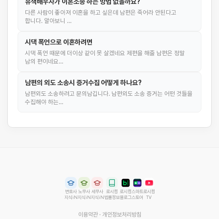
유책배우자가 이혼소송 하는 방법 없을까요?
다른 사람이 좋아져 이혼을 하고 싶은데 남편은 죽어라 안된다고
합니다. 알아보니 …
시댁 폭언으로 이혼하려면
시댁 폭언 때문에 더이상 같이 못 살겠네요 제편을 해줄 남편은 정말
남의 편이네요…
남편의 외도 소송시 증거수집 어떻게 하나요?
남편외도 소송하려고 문의남깁니다. 남편외도 소송 증거는 어떤 것들을
수집해야 하는…
변호사
노무사
세무사
로시컴
로시컴
스마트
로시컴
지식iN
지식iN
지식iN
법률정보
블로그
스토어
TV
이용약관
·
개인정보처리방침