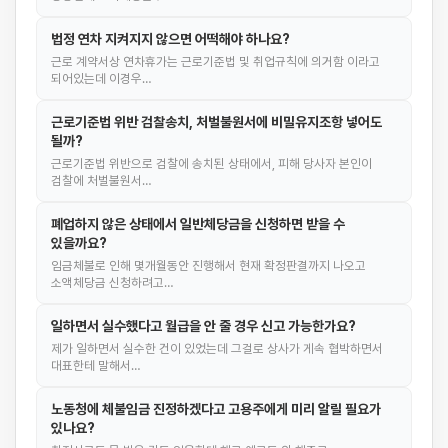
법정 연차 지켜지지 않으면 어떡해야 하나요?
근로 계약서상 연차휴가는 근로기준법 및 취업규칙에 의거함 이라고
되어있는데 이경우…
근로기준법 위반 검찰송치, 처벌불원서에 비밀유지조항 넣어도
될까?
근로기준법 위반으로 검찰에 송치된 상태에서, 피해 당사자 본인이
검찰에 처벌불원서…
폐업하지 않은 상태에서 일반체당금을 신청하면 받을 수
있을까요?
임금체불로 인해 몇개월동안 진행해서 현재 확정판결까지 나오고
소액체당금 신청하려고…
일하면서 실수했다고 월급을 안 줄 경우 신고 가능한가요?
제가 일하면서 실수한 건이 있었는데 그걸로 상사가 게속 협박하면서
대표한테 말해서…
노동청에 체불임금 진정하겠다고 고용주에게 미리 알릴 필요가
있나요?