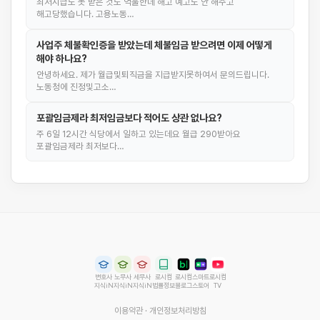
최저시급도 못 받은 것도 억울한데 해고 예고도 안 해주고
해고당했습니다. 고용노동…
사업주 체불확인증을 받았는데 체불임금 받으려면 이제 어떻게
해야 하나요?
안녕하세요. 제가 월급및퇴직금을 지급받지못하여서 문의드립니다.
노동청에 진정및고소…
포괄임금제라 최저임금보다 적어도 상관 없나요?
주 6일 12시간 식당에서 일하고 있는데요 월급 290받아요
포괄임금제라 최저보다…
변호사
노무사
세무사
로시컴
로시컴
스마트
로시컴
지식iN
지식iN
지식iN
법률정보
블로그
스토어
TV
이용약관
·
개인정보처리방침