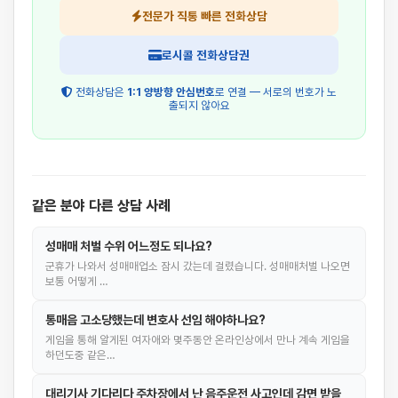
전문가 직통 빠른 전화상담
로시콜 전화상담권
전화상담은
1:1 양방향 안심번호
로 연결 — 서로의 번호가 노
출되지 않아요
같은 분야 다른 상담 사례
성매매 처벌 수위 어느정도 되나요?
군휴가 나와서 성매매업소 잠시 갔는데 걸렸습니다. 성매매처벌 나오면
보통 어떻게 …
통매음 고소당했는데 변호사 선임 해야하나요?
게임을 통해 알게된 여자애와 몇주동안 온라인상에서 만나 계속 게임을
하던도중 같은…
대리기사 기다리다 주차장에서 난 음주운전 사고인데 감면 받을