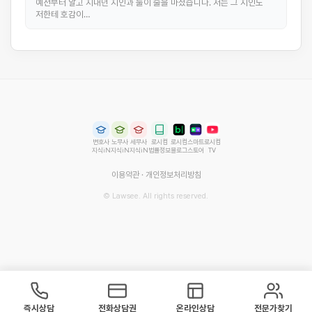
예전부터 알고 지내던 지인과 둘이 술을 마셨습니다. 저는 그 지인도
저한테 호감이…
변호사
노무사
세무사
로시컴
로시컴
스마트
로시컴
지식iN
지식iN
지식iN
법률정보
블로그
스토어
TV
이용약관
·
개인정보처리방침
© Lawsee. All rights reserved.
즉시상담
전화상담권
온라인상담
전문가찾기