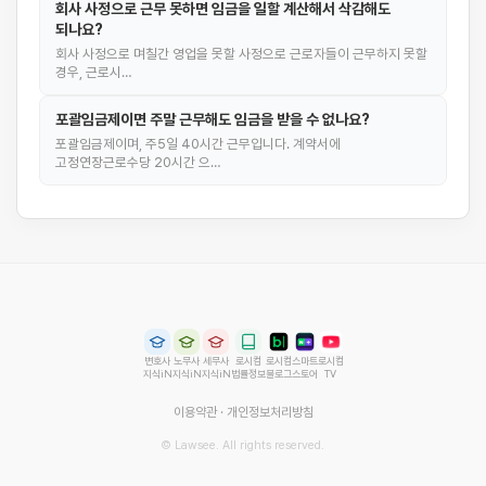
회사 사정으로 근무 못하면 임금을 일할 계산해서 삭감해도
되나요?
회사 사정으로 며칠간 영업을 못할 사정으로 근로자들이 근무하지 못할
경우, 근로시…
포괄임금제이면 주말 근무해도 임금을 받을 수 없나요?
포괄임금제이며, 주5일 40시간 근무입니다. 계약서에
고정연장근로수당 20시간 으…
변호사
노무사
세무사
로시컴
로시컴
스마트
로시컴
지식iN
지식iN
지식iN
법률정보
블로그
스토어
TV
이용약관
·
개인정보처리방침
© Lawsee. All rights reserved.