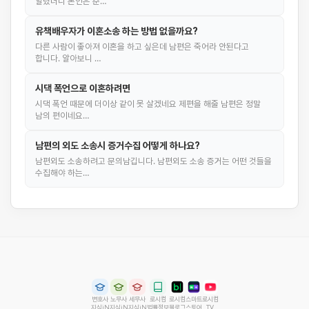
알렸더니 본인은 준…
유책배우자가 이혼소송 하는 방법 없을까요?
다른 사람이 좋아져 이혼을 하고 싶은데 남편은 죽어라 안된다고
합니다. 알아보니 …
시댁 폭언으로 이혼하려면
시댁 폭언 때문에 더이상 같이 못 살겠네요 제편을 해줄 남편은 정말
남의 편이네요…
남편의 외도 소송시 증거수집 어떻게 하나요?
남편외도 소송하려고 문의남깁니다. 남편외도 소송 증거는 어떤 것들을
수집해야 하는…
변호사
노무사
세무사
로시컴
로시컴
스마트
로시컴
지식iN
지식iN
지식iN
법률정보
블로그
스토어
TV