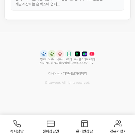
세금계산서는 홈텍스에 언제…
변호사
노무사
세무사
로시컴
로시컴
스마트
로시컴
지식iN
지식iN
지식iN
법률정보
블로그
스토어
TV
이용약관
·
개인정보처리방침
© Lawsee. All rights reserved.
즉시상담
전화상담권
온라인상담
전문가찾기